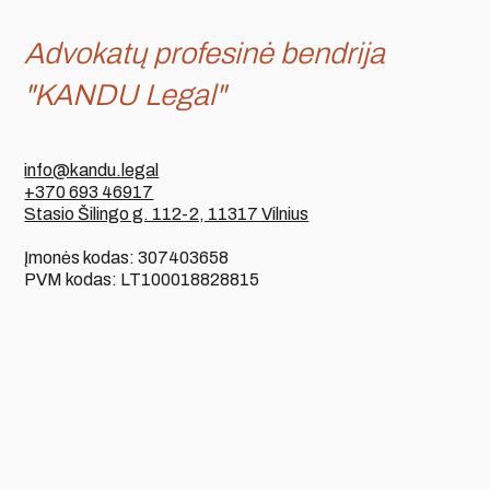
Advokatų profesinė bendrija
"KANDU Legal"
info@kandu.legal
+370 693 46917
Stasio Šilingo g. 112-2, 11317 Vilnius
Įmonės kodas: 307403658
PVM kodas: LT100018828815