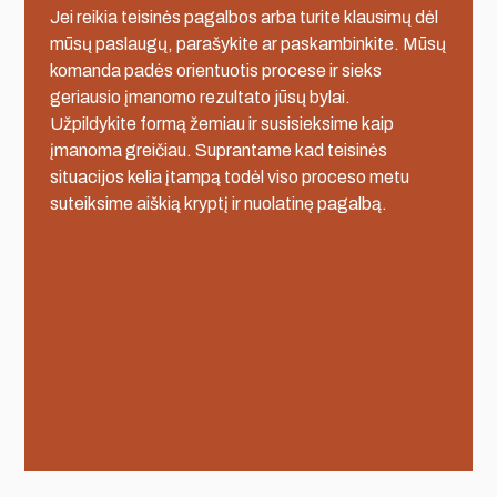
Jei reikia teisinės pagalbos arba turite klausimų dėl
mūsų paslaugų, parašykite ar paskambinkite. Mūsų
komanda padės orientuotis procese ir sieks
geriausio įmanomo rezultato jūsų bylai.
Užpildykite formą žemiau ir susisieksime kaip
įmanoma greičiau. Suprantame kad teisinės
situacijos kelia įtampą todėl viso proceso metu
suteiksime aiškią kryptį ir nuolatinę pagalbą.