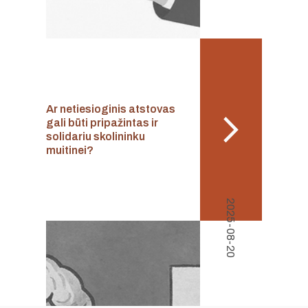
Ar netiesioginis atstovas
gali būti pripažintas ir
solidariu skolininku
muitinei?
2025-08-20