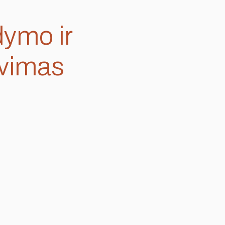
dymo ir
avimas