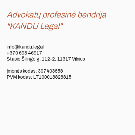
Advokatų profesinė bendrija
"KANDU Legal"
info@kandu.legal
+370 693 46917
Stasio Šilingo g. 112-2, 11317 Vilnius
Įmonės kodas: 307403658
PVM kodas: LT100018828815