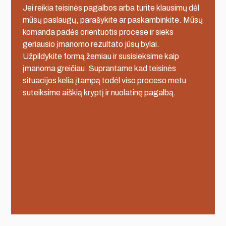
Jei reikia teisinės pagalbos arba turite klausimų dėl
mūsų paslaugų, parašykite ar paskambinkite. Mūsų
komanda padės orientuotis procese ir sieks
geriausio įmanomo rezultato jūsų bylai.
Užpildykite formą žemiau ir susisieksime kaip
įmanoma greičiau. Suprantame kad teisinės
situacijos kelia įtampą todėl viso proceso metu
suteiksime aiškią kryptį ir nuolatinę pagalbą.