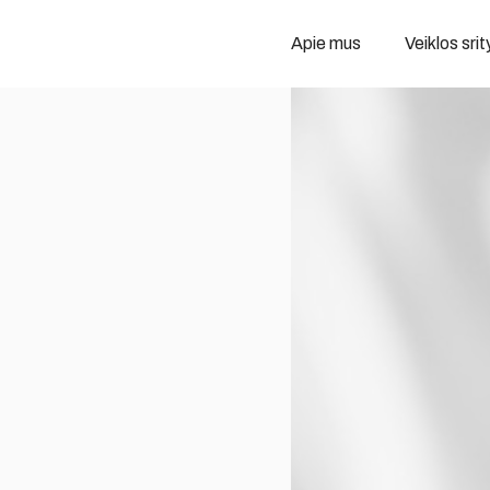
Apie mus
Veiklos srit