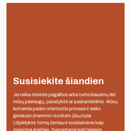
Susisiekite šiandien
Jei reikia teisinės pagalbos arba turite klausimų dėl
mūsų paslaugų, parašykite ar paskambinkite. Mūsų
komanda padės orientuotis procese ir sieks
geriausio įmanomo rezultato jūsų bylai.
Užpildykite formą žemiau ir susisieksime kaip
įmanoma greičiau. Suprantame kad teisinės