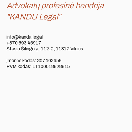
Advokatų profesinė bendrija
"KANDU Legal"
info@kandu.legal
+370 693 46917
Stasio Šilingo g. 112-2, 11317 Vilnius
Įmonės kodas: 307403658
PVM kodas: LT100018828815