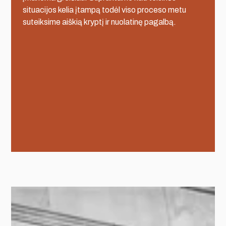
situacijos kelia įtampą todėl viso proceso metu
suteiksime aiškią kryptį ir nuolatinę pagalbą.