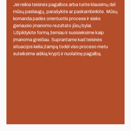
Jei reikia teisinės pagalbos arba turite klausimų dėl
mūsų paslaugų, parašykite ar paskambinkite. Mūsų
komanda padės orientuotis procese ir sieks
geriausio įmanomo rezultato jūsų bylai.
Užpildykite formą žemiau ir susisieksime kaip
įmanoma greičiau. Suprantame kad teisinės
situacijos kelia įtampą todėl viso proceso metu
suteiksime aiškią kryptį ir nuolatinę pagalbą.