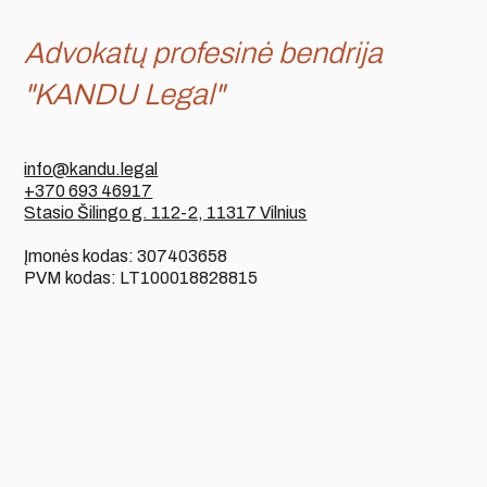
Advokatų profesinė bendrija
"KANDU Legal"
info@kandu.legal
+370 693 46917
Stasio Šilingo g. 112-2, 11317 Vilnius
Įmonės kodas: 307403658
PVM kodas: LT100018828815