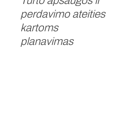
Turto apsaugos ir
perdavimo ateities
kartoms
planavimas