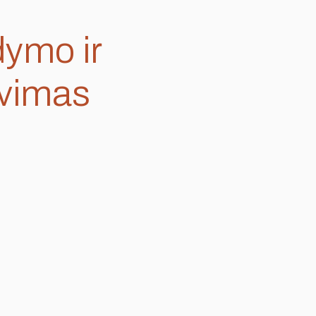
dymo ir
avimas