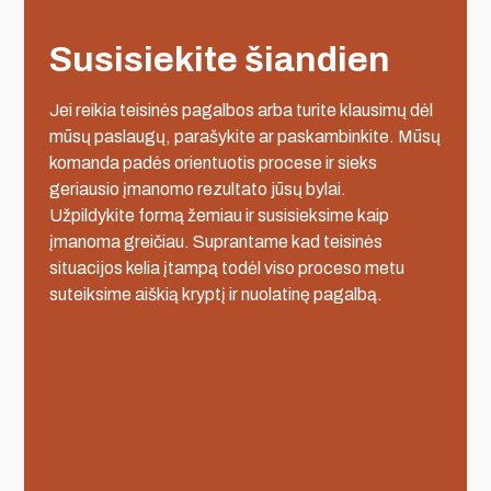
Susisiekite šiandien
Jei reikia teisinės pagalbos arba turite klausimų dėl
mūsų paslaugų, parašykite ar paskambinkite. Mūsų
komanda padės orientuotis procese ir sieks
geriausio įmanomo rezultato jūsų bylai.
Užpildykite formą žemiau ir susisieksime kaip
įmanoma greičiau. Suprantame kad teisinės
situacijos kelia įtampą todėl viso proceso metu
suteiksime aiškią kryptį ir nuolatinę pagalbą.