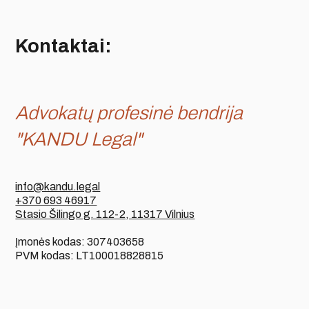
Kontaktai:
Advokatų profesinė bendrija
"KANDU Legal"
info@kandu.legal
+370 693 46917
Stasio Šilingo g. 112-2, 11317 Vilnius
Įmonės kodas: 307403658
PVM kodas: LT100018828815