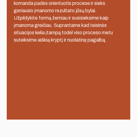
komanda padės orientuotis procese ir sieks
geriausio įmanomo rezultato jūsų bylai.
Užpildykite formą žemiau ir susisieksime kaip
įmanoma greičiau. Suprantame kad teisinės
situacijos kelia įtampą todėl viso proceso metu
suteiksime aiškią kryptį ir nuolatinę pagalbą.