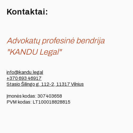
Kontaktai:
Advokatų profesinė bendrija
"KANDU Legal"
info@kandu.legal
+370 693 46917
Stasio Šilingo g. 112-2, 11317 Vilnius
Įmonės kodas: 307403658
PVM kodas: LT100018828815