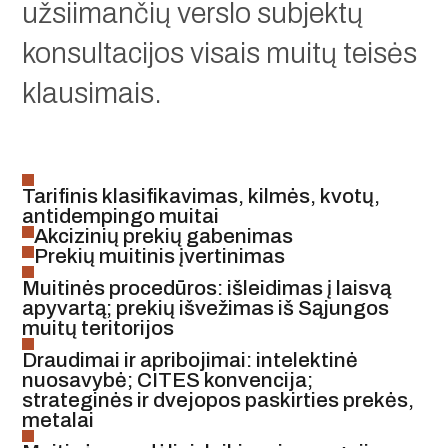
užsiimančių verslo subjektų
konsultacijos visais muitų teisės
klausimais.
Tarifinis klasifikavimas, kilmės, kvotų,
antidempingo muitai
Akcizinių prekių gabenimas
Prekių muitinis įvertinimas
Muitinės procedūros: išleidimas į laisvą
apyvartą; prekių išvežimas iš Sąjungos
muitų teritorijos
Draudimai ir apribojimai: intelektinė
nuosavybė; CITES konvencija;
strateginės ir dvejopos paskirties prekės,
metalai