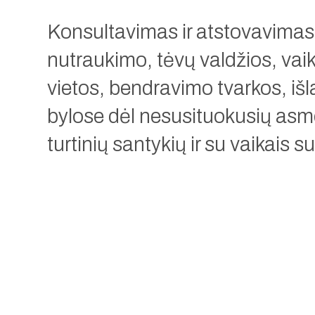
Konsultavimas ir atstovavima
nutraukimo, tėvų valdžios, va
vietos, bendravimo tvarkos, išl
bylose dėl nesusituokusių asm
turtinių santykių ir su vaikais s