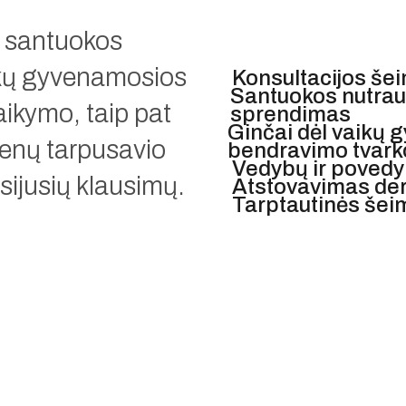
s santuokos
ikų gyvenamosios
Konsultacijos še
Santuokos nutrauk
aikymo, taip pat
sprendimas
Ginčai dėl vaikų 
enų tarpusavio
bendravimo tvark
Vedybų ir povedy
usijusių klausimų.
Atstovavimas der
Tarptautinės šei