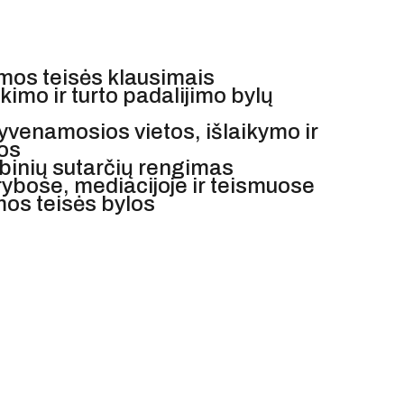
imos teisės klausimais
imo ir turto padalijimo bylų
gyvenamosios vietos, išlaikymo ir
os
binių sutarčių rengimas
ybose, mediacijoje ir teismuose
mos teisės bylos