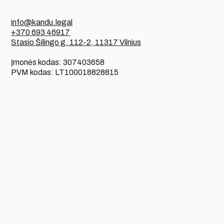
info@kandu.legal
+370 693 46917
Stasio Šilingo g. 112-2, 11317 Vilnius
Įmonės kodas: 307403658
PVM kodas: LT100018828815