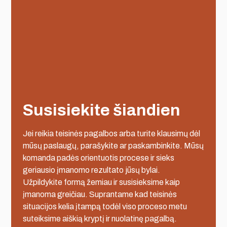
Susisiekite šiandien
Jei reikia teisinės pagalbos arba turite klausimų dėl
mūsų paslaugų, parašykite ar paskambinkite. Mūsų
komanda padės orientuotis procese ir sieks
geriausio įmanomo rezultato jūsų bylai.
Užpildykite formą žemiau ir susisieksime kaip
įmanoma greičiau. Suprantame kad teisinės
situacijos kelia įtampą todėl viso proceso metu
suteiksime aiškią kryptį ir nuolatinę pagalbą.