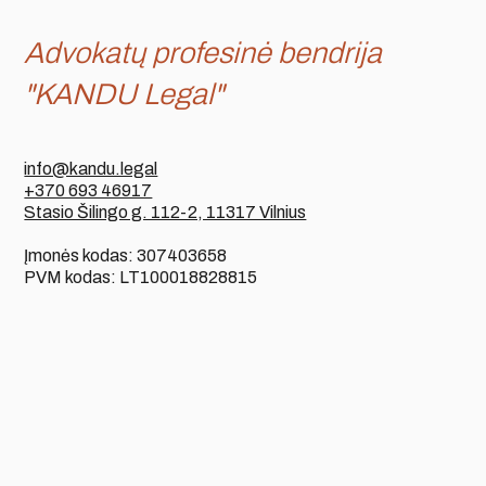
Advokatų profesinė bendrija
"KANDU Legal"
info@kandu.legal
+370 693 46917
Stasio Šilingo g. 112-2, 11317 Vilnius
Įmonės kodas: 307403658
PVM kodas: LT100018828815