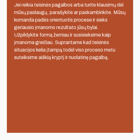
Jei reikia teisinės pagalbos arba turite klausimų dėl
mūsų paslaugų, parašykite ar paskambinkite. Mūsų
komanda padės orientuotis procese ir sieks
geriausio įmanomo rezultato jūsų bylai.
Užpildykite formą žemiau ir susisieksime kaip
įmanoma greičiau. Suprantame kad teisinės
situacijos kelia įtampą todėl viso proceso metu
suteiksime aiškią kryptį ir nuolatinę pagalbą.