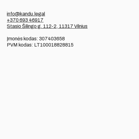
info@kandu.legal
+370 693 46917
Stasio Šilingo g. 112-2, 11317 Vilnius
Įmonės kodas: 307403658
PVM kodas: LT100018828815